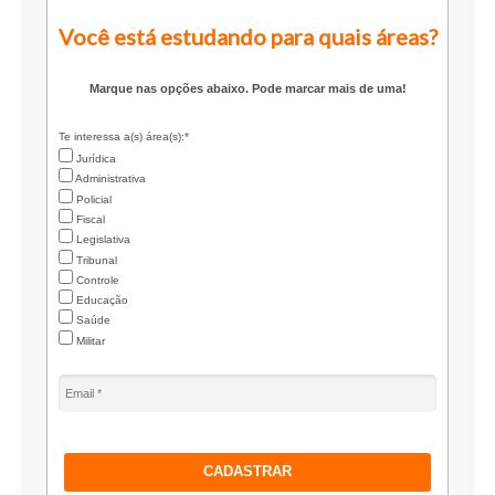
Você está estudando para quais áreas?
Marque nas opções abaixo. Pode marcar mais de uma!
Te interessa a(s) área(s):*
Jurídica
Administrativa
Policial
Fiscal
Legislativa
Tribunal
Controle
Educação
Saúde
Militar
CADASTRAR