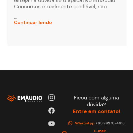
esteja na dúvida se o aplicativo EmÁudio
Concursos é realmente confiável, não
...
Continuar lendo
Ficou com alguma
dúvida?
Entre em contato!
WhatsApp:
(61) 99370-4616
E-mail: