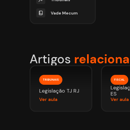
Vade Mecum
Artigos
relacion
TRIBUNAIS
FISCAL
Legisla
Legislação TJ RJ
ES
Ver aula
Ver aula