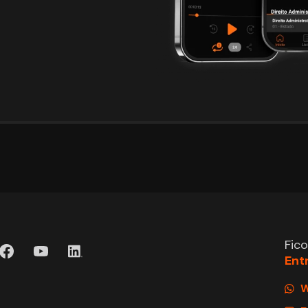
Fic
Ent
W