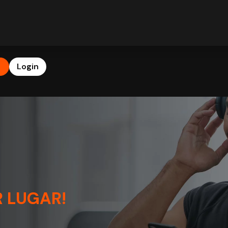
b
Login
 LUGAR!