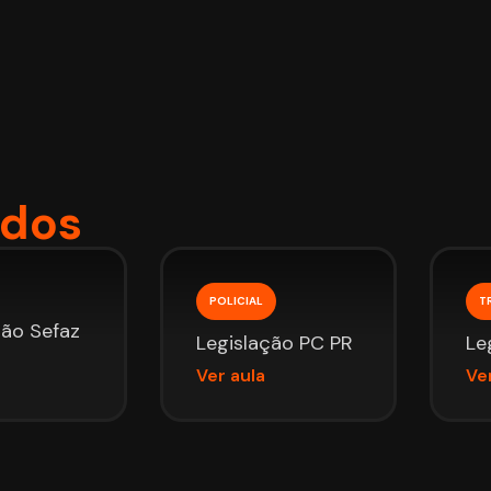
ados
POLICIAL
T
ção Sefaz
Legislação PC PR
Le
Ver aula
Ve