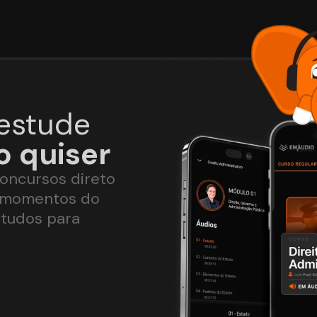
estude
 quiser
oncursos direto
e momentos do
studos para