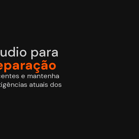
udio para
eparação
centes e mantenha
igências atuais dos