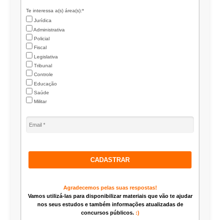
Te interessa a(s) área(s):*
Jurídica
Administrativa
Policial
Fiscal
Legislativa
Tribunal
Controle
Educação
Saúde
Militar
CADASTRAR
Agradecemos pelas suas respostas!
Vamos utilizá-las para disponibilizar materiais que vão te ajudar
nos seus estudos e também informações atualizadas de
concursos públicos.
:)