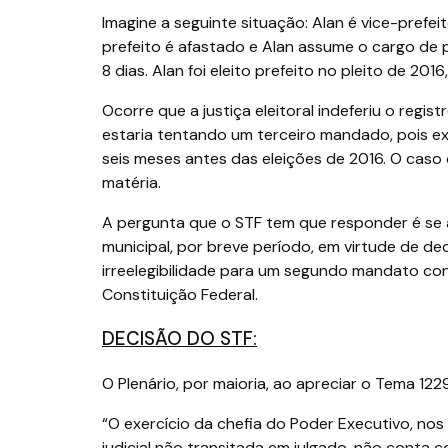
Imagine a seguinte situação: Alan é vice-prefei
prefeito é afastado e Alan assume o cargo de p
8 dias. Alan foi eleito prefeito no pleito de 2016
Ocorre que a justiça eleitoral indeferiu o regi
estaria tentando um terceiro mandado, pois ex
seis meses antes das eleições de 2016. O cas
matéria.
A pergunta que o STF tem que responder é se a
municipal, por breve período, em virtude de deci
irreelegibilidade para um segundo mandato cons
Constituição Federal.
DECISÃO DO STF:
O Plenário, por maioria, ao apreciar o Tema 122
“O exercício da chefia do Poder Executivo, nos
judicial não transitada em julgado, não conta 