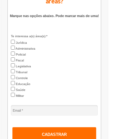
áreas?
o
s
Marque nas opções abaixo. Pode marcar mais de uma!
Te interessa a(s) área(s):*
e
Jurídica
Administrativa
Policial
Fiscal
Legislativa
Tribunal
Controle
Educação
Saúde
Militar
CADASTRAR