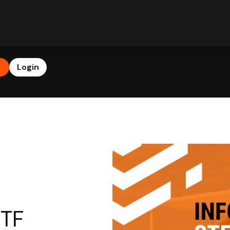
b
Login
STF