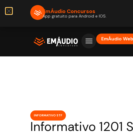
EmÁudio Concursos
App gratuito para Android e IOS.
EmÁudio We
INFORMATIVO STF
Informativo 1201 