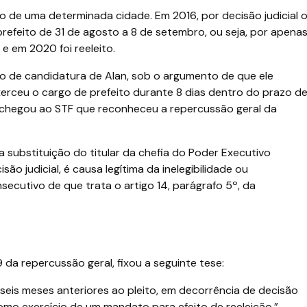
to de uma determinada cidade. Em 2016, por decisão judicial 
refeito de 31 de agosto a 8 de setembro, ou seja, por apena
, e em 2020 foi reeleito.
stro de candidatura de Alan, sob o argumento de que ele
erceu o cargo de prefeito durante 8 dias dentro do prazo d
o chegou ao STF que reconheceu a repercussão geral da
 substituição do titular da chefia do Poder Executivo
são judicial, é causa legítima da inelegibilidade ou
ecutivo de que trata o artigo 14, parágrafo 5º, da
9 da repercussão geral, fixou a seguinte tese:
 seis meses anteriores ao pleito, em decorrência de decisão
como exercício de um mandato para efeito de reeleição.”