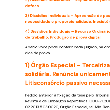
defesa
3)
Dissídios Individuais
– Apreensão de pas
necessidade e proporcionalidade. Inexistên
4)
Dissídios Individuais
– Recurso Ordinár
de trabalho. Produção de prova digital
Abaixo você pode conferir cada julgado, na o
dica de prova.
1)
Órgão Especial
– Terceiriz
solidária. Renúncia unicament
Litisconsórcio passivo necessá
Pedido anterior à fixação da tese pelo Tribun
Revista e de Embargos Repetitivos 1000-71.20
02.2013.5.03.0020, Órgão Especial, rel. Min. Re