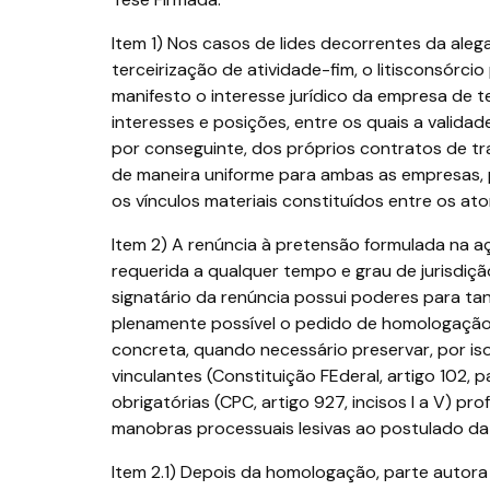
Item 1) Nos casos de lides decorrentes da aleg
terceirização de atividade-fim, o litisconsórcio
manifesto o interesse jurídico da empresa de 
interesses e posições, entre os quais a valida
por conseguinte, dos próprios contratos de trab
de maneira uniforme para ambas as empresas, poi
os vínculos materiais constituídos entre os ato
Item 2) A renúncia à pretensão formulada na 
requerida a qualquer tempo e grau de jurisdi
signatário da renúncia possui poderes para tant
plenamente possível o pedido de homologação
concreta, quando necessário preservar, por iso
vinculantes (Constituição FEderal, artigo 102, p
obrigatórias (CPC, artigo 927, incisos I a V) p
manobras processuais lesivas ao postulado da bo
Item 2.1) Depois da homologação, parte autor