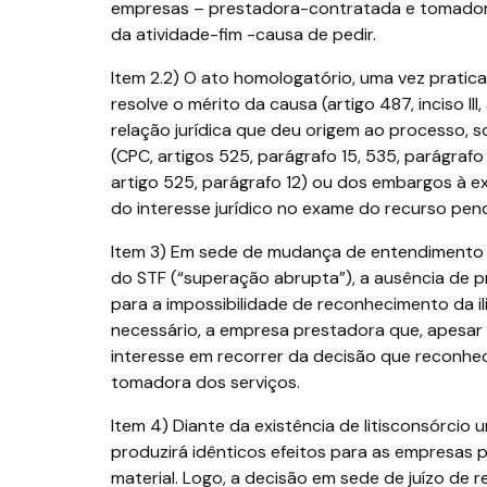
empresas – prestadora-contratada e tomadora-
da atividade-fim -causa de pedir.
Item 2.2) O ato homologatório, uma vez pratica
resolve o mérito da causa (artigo 487, inciso III,
relação jurídica que deu origem ao processo, s
(CPC, artigos 525, parágrafo 15, 535, parágraf
artigo 525, parágrafo 12) ou dos embargos à e
do interesse jurídico no exame do recurso pen
Item 3) Em sede de mudança de entendimento d
do STF (“superação abrupta”), a ausência de 
para a impossibilidade de reconhecimento da il
necessário, a empresa prestadora que, apesar 
interesse em recorrer da decisão que reconhe
tomadora dos serviços.
Item 4) Diante da existência de litisconsórcio 
produzirá idênticos efeitos para as empresas 
material. Logo, a decisão em sede de juízo d