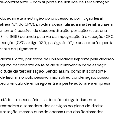
contratante – com suporte na ilicitude da terceirização
do, acarreta a extinção do processo e, por ficção legal,
 alínea “c”, do CPC),
produz coisa julgada material
, atinge a
omente é passível de desconstituição por ação rescisória
o 8º, e 966) ou ainda pela via da impugnação à execução (CPC
xecução (CPC, artigo 535, parágrafo 5º) e acarretará a perda
dente de julgamento.
esta Corte, por força da unitariedade imposta pela decisão
prejuízo decorrente da falta de sucumbência cede espaço
icitude da terceirização. Sendo assim, como litisconsorte
de figurar no polo passivo, não sofreu condenação, possui
ceu o vínculo de emprego entre a parte autora e a empresa
unitário – e necessário – a decisão obrigatoriamente
prestadora e tomadora dos serviços no plano do direito
e retratação, mesmo quando apenas uma das Reclamadas