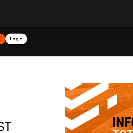
b
Login
ST