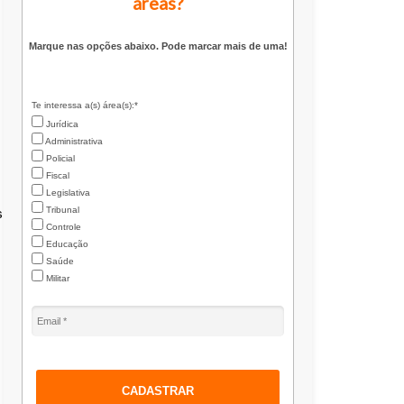
áreas?
Marque nas opções abaixo. Pode marcar mais de uma!
Te interessa a(s) área(s):*
Jurídica
Administrativa
Policial
Fiscal
Legislativa
s
Tribunal
Controle
Educação
Saúde
Militar
CADASTRAR