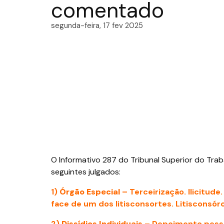
comentado
segunda-feira, 17 fev 2025
O Informativo 287 do Tribunal Superior do Trab
seguintes julgados:
1)
Órgão Especial
– Terceirização. Ilicitud
face de um dos litisconsortes. Litisconsórc
2)
Dissídios Individuais
– Depoimento pesso