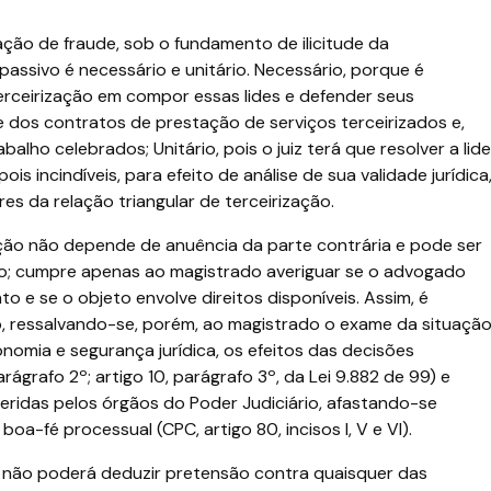
ação de fraude, sob o fundamento de ilicitude da
 passivo é necessário e unitário. Necessário, porque é
terceirização em compor essas lides e defender seus
de dos contratos de prestação de serviços terceirizados e,
alho celebrados; Unitário, pois o juiz terá que resolver a lide
s incindíveis, para efeito de análise de sua validade jurídica
res da relação triangular de terceirização.
ação não depende de anuência da parte contrária e pode ser
ção; cumpre apenas ao magistrado averiguar se o advogado
o e se o objeto envolve direitos disponíveis. Assim, é
, ressalvando-se, porém, ao magistrado o exame da situaçã
nomia e segurança jurídica, os efeitos das decisões
arágrafo 2º; artigo 10, parágrafo 3º, da Lei 9.882 de 99) e
roferidas pelos órgãos do Poder Judiciário, afastando-se
a-fé processual (CPC, artigo 80, incisos I, V e VI).
a não poderá deduzir pretensão contra quaisquer das