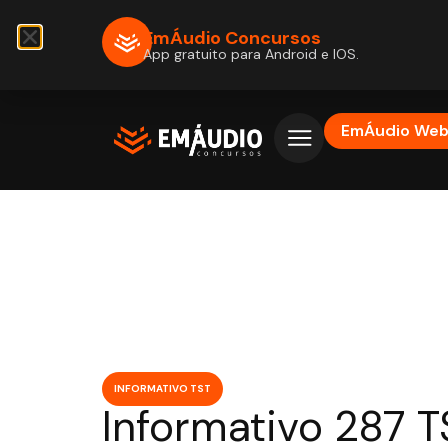
EmÁudio Concursos
App gratuito para Android e IOS.
EmÁudio We
INFORMATIVO TST
Informativo 287 T