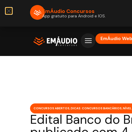
EmÁudio Concursos
App gratuito para Android e IOS.
EmÁudio We
CONCURSOS ABERTOS
,
DICAS: CONCURSOS BANCÁRIOS
,
NÍVEL
Edital Banco do Br
publicado com 4