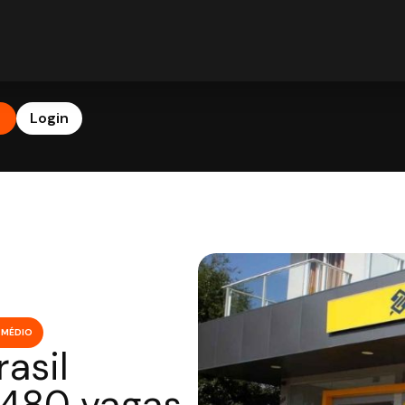
b
Login
 MÉDIO
asil
.480 vagas