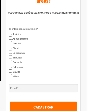
áreas?
Marque nas opções abaixo. Pode marcar mais de uma!
Te interessa a(s) área(s):*
Jurídica
Administrativa
Policial
Fiscal
Legislativa
Tribunal
Controle
Educação
Saúde
Militar
CADASTRAR