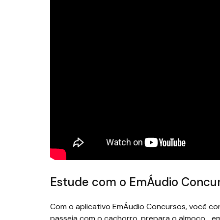
Estude com o EmÁudio Concu
Com o aplicativo EmÁudio Concursos, você cons
passeia com o cachorro, prepara o almoço… e