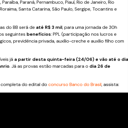
 Paraíba, Paraná, Pernambuco, Piauí, Rio de Janeiro, Rio
Roraima, Santa Catarina, São Paulo, Sergipe, Tocantins e
gas do BB será de
até R$ 3 mil
, para uma jornada de 30h
 os seguintes
benefícios
: PPL (participação nos lucros e
cos, previdência privada, auxílio-creche e auxílio filho com
veis já
a partir desta quinta-feira (24/06) e vão até o di
nrio
. Já as provas estão marcadas para o
dia 26 de
e completa do edital do
concurso Banco do Brasil
, assista: