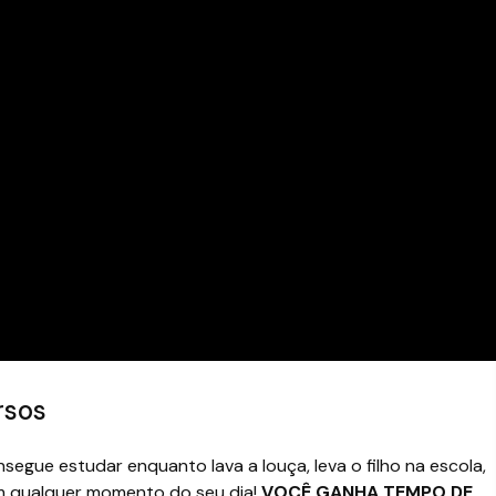
rsos
egue estudar enquanto lava a louça, leva o filho na escola,
m qualquer momento do seu dia!
VOCÊ GANHA TEMPO DE