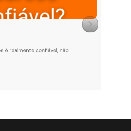
NOTÍCIAS
quinta-fei
Notíci
s é realmente confiável, não
As notíc
...
Continuar