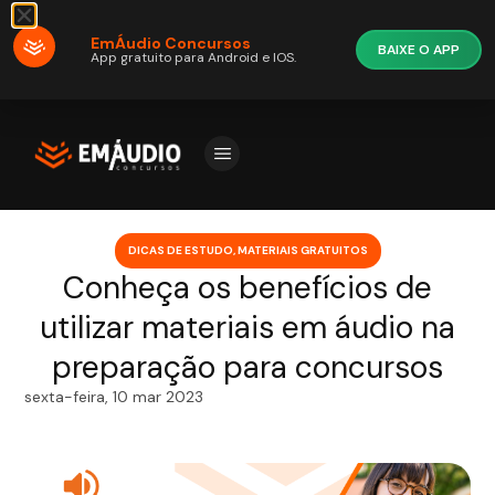
EmÁudio Concursos
BAIXE O APP
App gratuito para Android e IOS.
DICAS DE ESTUDO
,
MATERIAIS GRATUITOS
Conheça os benefícios de
utilizar materiais em áudio na
preparação para concursos
sexta-feira, 10 mar 2023