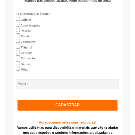
Marque nas opções abaixo. Pode marcar mais de uma!
Te interessa a(s) área(s):*
Jurídica
Administrativa
Policial
Fiscal
Legislativa
Tribunal
Controle
Educação
Saúde
Militar
CADASTRAR
Agradecemos pelas suas respostas!
Vamos utilizá-las para disponibilizar materiais que vão te ajudar
nos seus estudos e também informações atualizadas de