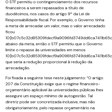
O STF permitiu o contingenciamento dos recursos
financeiros a serem repassados a título de
duodécimos, nos casos do artigo 9º da Lei de
Responsabilidade fiscal. Por exemplo, o Governo tinha
a meta de arrecadar um valor, mas o valor arrecadado
ficou
10{b07c5c32d85309fdecf9a9096fd3749dd6ca7411b65c
abaixo da meta, então o STF permitiu que o Governo
limite o repasse às universidades em menos
10{b07c5c32d85309fdecf9a9096fd3749dd6ca7411b65c
que seria a redução proporcional à redução da
arrecadação.
Foi fixada a seguinte tese neste julgamento: “O artigo
207 da Constituição exige que o regime financeiro-
orçamentário aplicável às universidades públicas lhes
assegure um espaço mínimo de autogestão. Tal
diretriz pode ser concretizada inclusive, mas não
obrigatoriamente, pelo repasse orçamentário na