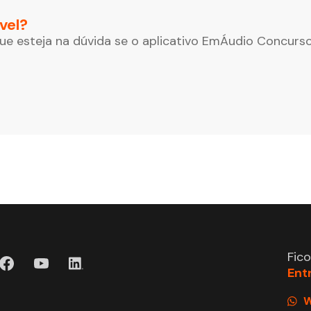
vel?
que esteja na dúvida se o aplicativo EmÁudio Concurso
Fic
Ent
W