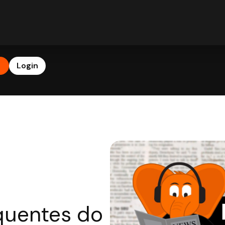
b
Login
 quentes do