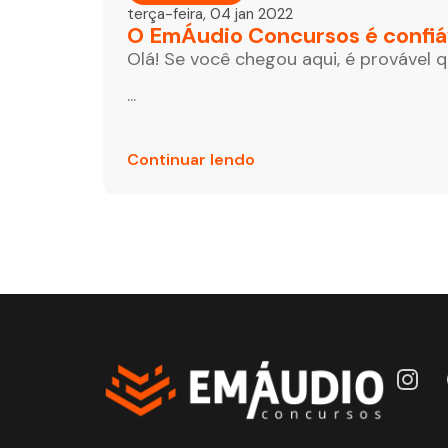
terça-feira, 04 jan 2022
O EmÁudio Concursos é confiá
Olá! Se você chegou aqui, é provável 
...
Continuar lendo