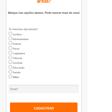
áreas?
Marque nas opções abaixo. Pode marcar mais de uma!
Te interessa a(s) área(s):*
Jurídica
Administrativa
Policial
Fiscal
Legislativa
Tribunal
Controle
Educação
Saúde
Militar
CADASTRAR