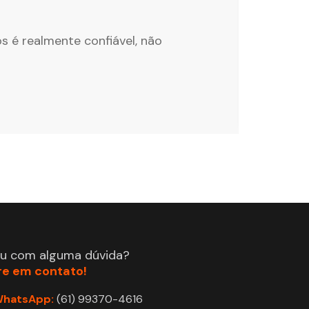
quinta-fei
Direito
s é realmente confiável, não
Se você 
...
Continuar
ou com alguma dúvida?
re em contato!
hatsApp:
(61) 99370-4616