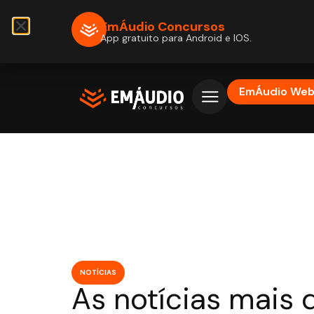
EmÁudio Concursos
App gratuito para Android e IOS.
EmÁudio We
NOTÍCIAS
As notícias mais