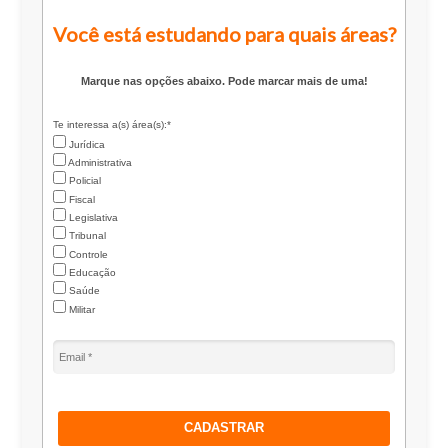
Você está estudando para quais áreas?
Marque nas opções abaixo. Pode marcar mais de uma!
Te interessa a(s) área(s):*
Jurídica
Administrativa
Policial
Fiscal
Legislativa
Tribunal
Controle
Educação
Saúde
Militar
CADASTRAR