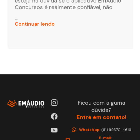
esteja na dúvida se o aplicativo EmÁudio
Concursos é realmente confiável, não
...
Continuar lendo
Ficou com alguma
dúvida?
Entre em contato!
WhatsApp:
(61) 99370-4616
E-mail: