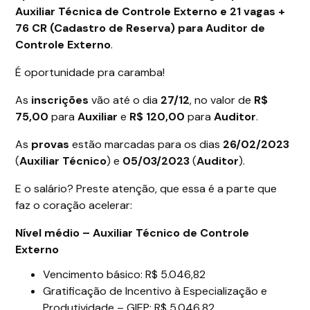
Auxiliar Técnica de Controle Externo
e 21 vagas +
76 CR (Cadastro de Reserva) para Auditor de
Controle Externo
.
É oportunidade pra caramba!
As
inscrições
vão até o dia
27/12
, no valor de
R$
75,00
para
Auxiliar
e
R$ 120,00
para
Auditor
.
As
provas
estão marcadas para os dias
26/02/2023
(
Auxiliar Técnico
) e
05/03/2023
(
Auditor
).
E o salário? Preste atenção, que essa é a parte que
faz o coração acelerar:
Nível médio – Auxiliar Técnico de Controle
Externo
Vencimento básico: R$ 5.046,82
Gratificação de Incentivo à Especialização e
Produtividade – GIEP: R$ 5.046,82