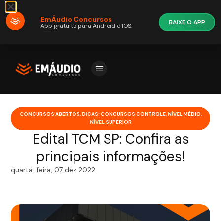
EmÁudio Concursos
BAIXE O APP
App gratuito para Android e IOS.
CONCURSOS ABERTOS
,
DICAS: CONCURSOS CONTROLE
,
NÍVEL MÉDIO
,
NÍVEL SUPERIOR
Edital TCM SP: Confira as
principais informações!
quarta-feira, 07 dez 2022