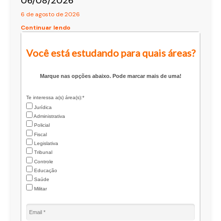
06/08/2026
6 de agosto de 2026
Continuar lendo
Você está estudando para quais áreas?
Marque nas opções abaixo. Pode marcar mais de uma!
Te interessa a(s) área(s):*
Jurídica
Administrativa
Policial
Fiscal
Legislativa
Tribunal
Controle
Educação
Saúde
Militar