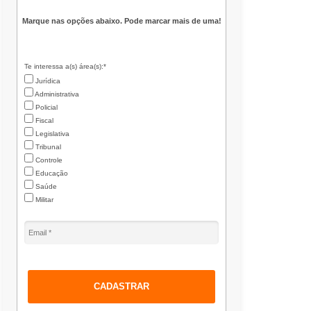
Marque nas opções abaixo. Pode marcar mais de uma!
Te interessa a(s) área(s):*
Jurídica
Administrativa
Policial
Fiscal
Legislativa
Tribunal
Controle
Educação
Saúde
Militar
CADASTRAR