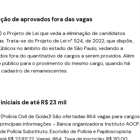
ação de aprovados fora das vagas
) o Projeto de Lei que veda a eliminação de candidatos
. Trata-se do Projeto de Lei n° 524, de 2022, que dispõe,
públicos no âmbito do estado de São Paulo, vedando a
dos fora do quantitativo de cargos a serem providos. Além
so público para o provimento do mesmo cargo, quando há
o cadastro de remanescentes.
niciais de até R$ 23 mil
(Polícia Civil de Goiás)! São ofertadas 864 vagas para cargos
 principais informações – Banca organizadora: Instituto AOCP.
e Polícia Substituto, Escrivão de Polícia e Papiloscopista.
e até R$ 23.811,22. Vagas: 864. Taxa de inscrição: R$ 110,00