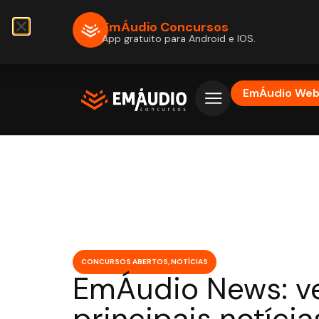
EmÁudio Concursos
App gratuito para Android e IOS.
EmÁudio We
CONCURSOS ABERTOS
,
NOTÍCIAS
EmÁudio News: ve
principais notícia