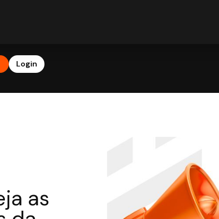
b
Login
ja as
s da