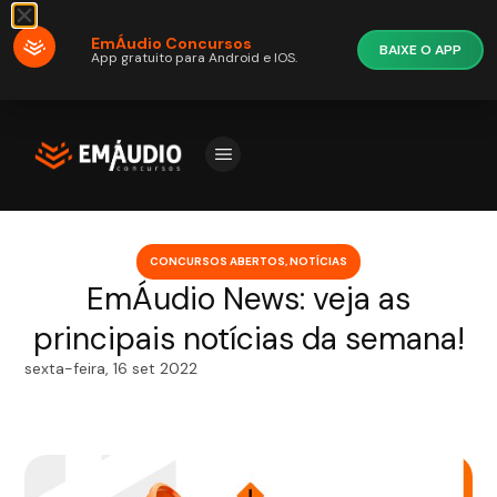
EmÁudio Concursos
BAIXE O APP
App gratuito para Android e IOS.
CONCURSOS ABERTOS
,
NOTÍCIAS
EmÁudio News: veja as
principais notícias da semana!
sexta-feira, 16 set 2022