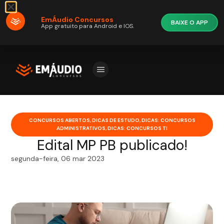
EmÁudio Concursos
BAIXE O APP
App gratuito para Android e IOS.
CONCURSOS ABERTOS
,
DICAS DE ESTUDO
,
DICAS: CONCURSOS
ADMINISTRATIVOS
,
DICAS: CONCURSOS TI
Edital MP PB publicado!
segunda-feira, 06 mar 2023