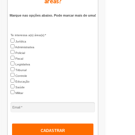
áreas?
Marque nas opções abaixo. Pode marcar mais de uma!
Te interessa a(s) área(s):*
Jurídica
Administrativa
Policial
Fiscal
Legislativa
Tribunal
Controle
Educação
Saúde
Militar
CADASTRAR