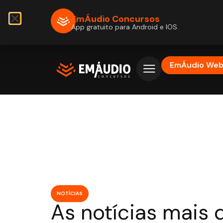
EmÁudio Concursos
App gratuito para Android e IOS.
EmÁudio We
NOTÍCIAS
As notícias mais