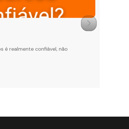
NOTÍCIAS
quinta-fei
Notíci
s é realmente confiável, não
As notíc
...
Continuar