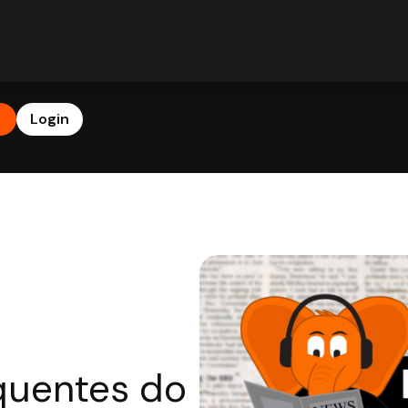
b
Login
 quentes do