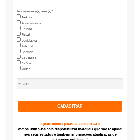
Te interessa a(s) área(s):*
Jurídica
Administrativa
Policial
Fiscal
Legislativa
Tribunal
Controle
Educação
Saúde
Militar
CADASTRAR
Agradecemos pelas suas respostas!
Vamos utilizá-las para disponibilizar materiais que vão te ajudar
nos seus estudos e também informações atualizadas de
concursos públicos.
:)