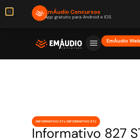
EmÁudio Concursos
App gratuito para Android e IOS.
EmÁudio We
INFORMATIVO STJ
,
INFORMATIVO STJ
Informativo 827 S