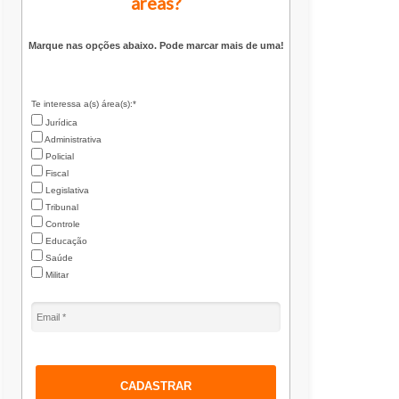
áreas?
Marque nas opções abaixo. Pode marcar mais de uma!
Te interessa a(s) área(s):*
Jurídica
Administrativa
Policial
Fiscal
Legislativa
Tribunal
Controle
Educação
Saúde
Militar
CADASTRAR