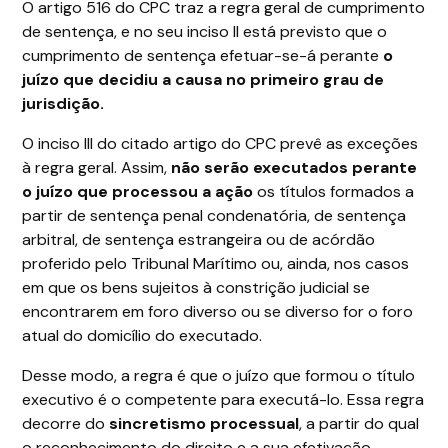
O artigo 516 do CPC traz a regra geral de cumprimento
de sentença, e no seu inciso II está previsto que o
cumprimento de sentença efetuar-se-á perante
o
juízo que decidiu a causa no primeiro grau de
jurisdição.
O inciso III do citado artigo do CPC prevê as exceções
à regra geral. Assim,
não serão executados perante
o juízo que processou a ação
os títulos formados a
partir de sentença penal condenatória, de sentença
arbitral, de sentença estrangeira ou de acórdão
proferido pelo Tribunal Marítimo ou, ainda, nos casos
em que os bens sujeitos à constrição judicial se
encontrarem em foro diverso ou se diverso for o foro
atual do domicílio do executado.
Desse modo, a regra é que o juízo que formou o título
executivo é o competente para executá-lo. Essa regra
decorre do
sincretismo processual
, a partir do qual
o reconhecimento do direito e a sua efetivação