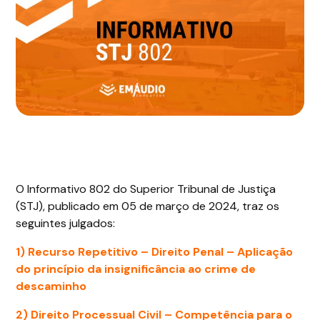
O Informativo 802 do Superior Tribunal de Justiça
(STJ), publicado em 05 de março de 2024, traz os
seguintes julgados:
1) Recurso Repetitivo –
Direito Penal – Aplicação
do princípio da insignificância ao crime de
descaminho
2)
Direito Processual Civil
– Competência para o