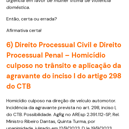
urgência em favor de mulher vítima de violência
doméstica.
Então, certa ou errada?
Afirmativa certa!
6)
Direito Processual Civil e Direito
Processual Penal
– Homicídio
culposo no trânsito e aplicação da
agravante do inciso I do artigo 298
do CTB
Homicídio culposo na direção de veículo automotor.
Incidência da agravante prevista no art. 298, inciso I,
do CTB. Possibilidade. AgRg no AREsp 2.391.112-SP, Rel.
Ministro Ribeiro Dantas, Quinta Turma, por
unanimidade, julgado em 12/9/2023, DJe 19/9/2023.