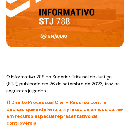
O Informativo 788 do Superior Tribunal de Justiça
(STJ), publicado em 26 de setembro de 2023, traz os
seguintes julgados:
1)
Direito Processual Civil
– Recurso contra
decisão que indeferiu o ingresso de
amicus curiae
em recurso especial representativo de
controvérsia