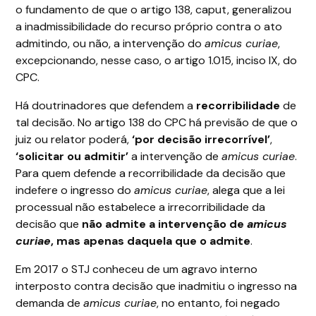
o fundamento de que o artigo 138, caput, generalizou
a inadmissibilidade do recurso próprio contra o ato
admitindo, ou não, a intervenção do
amicus curiae
,
excepcionando, nesse caso, o artigo 1.015, inciso IX, do
CPC.
Há doutrinadores que defendem a
recorribilidade
de
tal decisão. No artigo 138 do CPC há previsão de que o
juiz ou relator poderá,
‘por decisão irrecorrível’
,
‘solicitar ou admitir’
a intervenção de
amicus curiae
.
Para quem defende a recorribilidade da decisão que
indefere o ingresso do
amicus curiae
, alega que a lei
processual não estabelece a irrecorribilidade da
decisão que
não admite a intervenção de
amicus
curiae
,
mas apenas daquela que o admite
.
Em 2017 o STJ conheceu de um agravo interno
interposto contra decisão que inadmitiu o ingresso na
demanda de
amicus curiae
, no entanto, foi negado