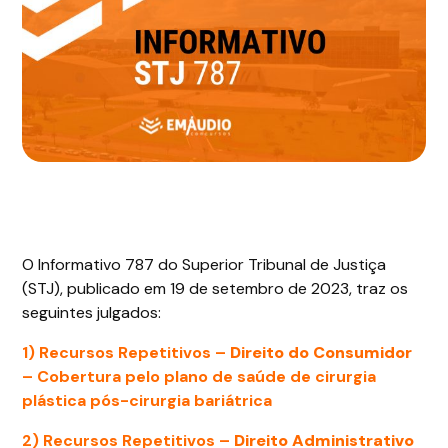
O Informativo 787 do Superior Tribunal de Justiça
(STJ), publicado em 19 de setembro de 2023, traz os
seguintes julgados:
1)
Recursos Repetitivos –
Direito do Consumidor
– Cobertura pelo plano de saúde de cirurgia
plástica pós-cirurgia bariátrica
2)
Recursos Repetitivos –
Direito Administrativo