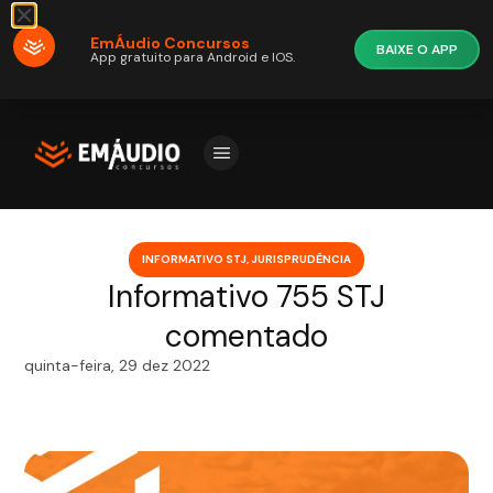
EmÁudio Concursos
BAIXE O APP
App gratuito para Android e IOS.
INFORMATIVO STJ
,
JURISPRUDÊNCIA
Informativo 755 STJ
comentado
quinta-feira, 29 dez 2022