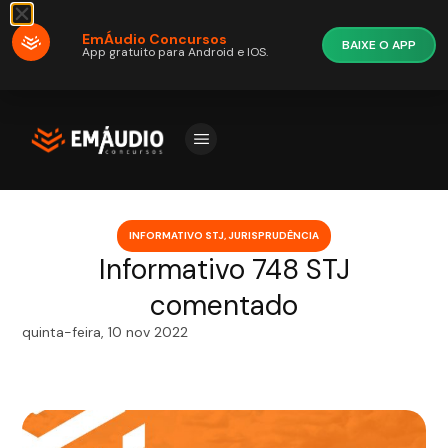
EmÁudio Concursos
BAIXE O APP
App gratuito para Android e IOS.
INFORMATIVO STJ
,
JURISPRUDÊNCIA
Informativo 748 STJ
comentado
quinta-feira, 10 nov 2022