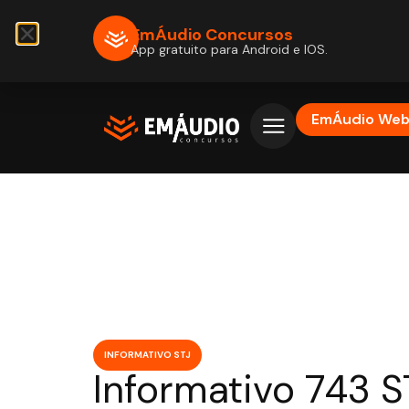
EmÁudio Concursos
App gratuito para Android e IOS.
EmÁudio We
INFORMATIVO STJ
Informativo 743 S