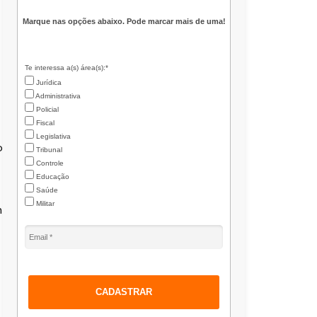
Marque nas opções abaixo. Pode marcar mais de uma!
Te interessa a(s) área(s):*
Jurídica
Administrativa
Policial
Fiscal
Legislativa
o
Tribunal
Controle
Educação
Saúde
Militar
m
CADASTRAR