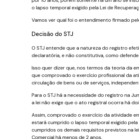
por 10 anos, porém somente há um ano se inscr
o lapso temporal exigido pela Lei de Recuper
Vamos ver qual foi o entendimento firmado pel
Decisão do STJ
O STJ entende que a natureza do registro efe
declaratória, e não constitutiva, como defende
Isso quer dizer que, nos termos da teoria da e
que comprovado o exercício profissional da at
circulação de bens ou de serviços, independen
Para o STJ há a necessidade do registro na Ju
a lei não exige que o ato registral ocorra há d
Assim, comprovado o exercício da atividade emp
estará cumprido o lapso temporal exigido pela 
cumpridos os demais requisitos previstos na l
Comercial há menos de 2 anos.