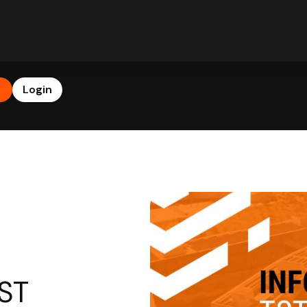
b
Login
TST