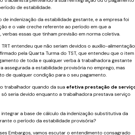
o trabalhista pleiteando a sua reintegração ou o pagamento
período de estabilidade.
de indenização da estabilidade gestante, e a empresa foi
ão e o vale creche referente ao período em que a
o, verbas essas que tinham previsão em norma coletiva.
 o TRT entendeu que não seriam devidos o auxílio-alimentação
nfirmado pela Quarta Turma do TST, que entendeu que o item
gamento de toda e qualquer verba à trabalhadora gestante
a assegurada a estabilidade provisória no emprego, mas
to de qualquer condição para o seu pagamento.
o ao trabalhador quando da sua
efetiva prestação de serviç
só seria devido enquanto a trabalhadora prestava serviço
 integrar a base de cálculo da indenização substitutiva da
ante o período da estabilidade provisória?
esses Embargos, vamos escutar o entendimento consagrado