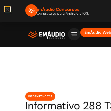
EmÁudio Concursos
App gratuito para Android e IOS.
EmÁudio We
INFORMATIVO TST
Informativo 288 