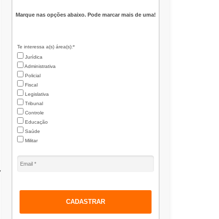
Marque nas opções abaixo. Pode marcar mais de uma!
Te interessa a(s) área(s):*
Jurídica
Administrativa
Policial
Fiscal
Legislativa
Tribunal
Controle
Educação
Saúde
Militar
,
CADASTRAR