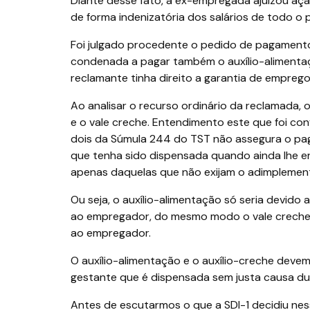
Diante desse fato, a ex-empregada ajuizou açã
de forma indenizatória dos salários de todo o 
Foi julgado procedente o pedido de pagamento 
condenada a pagar também o auxílio-alimentaç
reclamante tinha direito a garantia de empreg
Ao analisar o recurso ordinário da reclamada,
e o vale creche. Entendimento este que foi co
dois da Súmula 244 do TST não assegura o pa
que tenha sido dispensada quando ainda lhe er
apenas daquelas que não exijam o adimplemen
Ou seja, o auxílio-alimentação só seria devid
ao empregador, do mesmo modo o vale creche 
ao empregador.
O auxílio-alimentação e o auxílio-creche devem
gestante que é dispensada sem justa causa dur
Antes de escutarmos o que a SDI-1 decidiu n