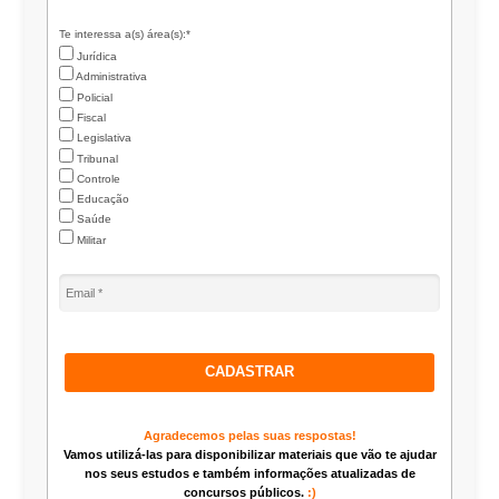
Te interessa a(s) área(s):*
Jurídica
Administrativa
Policial
Fiscal
Legislativa
Tribunal
Controle
Educação
Saúde
Militar
CADASTRAR
Agradecemos pelas suas respostas!
Vamos utilizá-las para disponibilizar materiais que vão te ajudar
nos seus estudos e também informações atualizadas de
concursos públicos.
:)