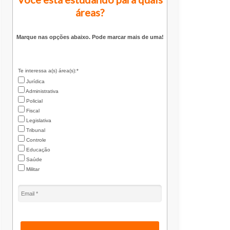
áreas?
Marque nas opções abaixo. Pode marcar mais de uma!
Te interessa a(s) área(s):*
Jurídica
Administrativa
Policial
Fiscal
Legislativa
Tribunal
Controle
Educação
Saúde
Militar