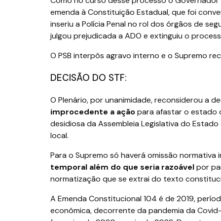
Como no curso desse processo o Governador de
emenda à Constituição Estadual, que foi conve
inseriu a Polícia Penal no rol dos órgãos de se
julgou prejudicada a ADO e extinguiu o proces
O PSB interpôs agravo interno e o Supremo rec
DECISÃO DO STF:
O Plenário, por unanimidade, reconsiderou a de
improcedente a ação
para afastar o estado 
desidiosa da Assembleia Legislativa do Estado 
local.
Para o Supremo só haverá omissão normativa i
temporal além do que seria razoável
por pa
normatização que se extrai do texto constituci
A Emenda Constitucional 104 é de 2019, períod
econômica, decorrente da pandemia da Covid-