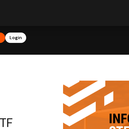
b
Login
STF