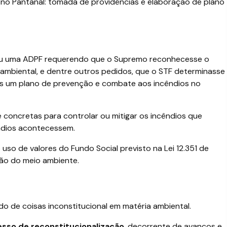
no Pantanal: tomada de providências e elaboração de plano
izou uma ADPF requerendo que o Supremo reconhecesse o
 ambiental, e dentre outros pedidos, que o STF determinasse
as um plano de prevenção e combate aos incêndios no
e concretas para controlar ou mitigar os incêndios que
ndios acontecessem.
uso de valores do Fundo Social previsto na Lei 12.351 de
ção do meio ambiente.
o de coisas inconstitucional em matéria ambiental.
sso de reconstitucionalização
, decorrente de avanços e