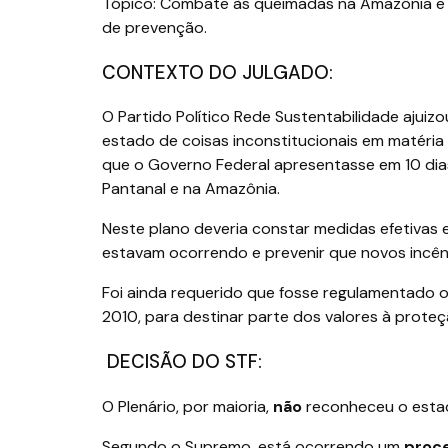
Tópico: Combate às queimadas na Amazônia e 
de prevenção.
CONTEXTO DO JULGADO:
O Partido Político Rede Sustentabilidade aju
estado de coisas inconstitucionais em matéria
que o Governo Federal apresentasse em 10 di
Pantanal e na Amazônia.
Neste plano deveria constar medidas efetivas 
estavam ocorrendo e prevenir que novos incê
Foi ainda requerido que fosse regulamentado o 
2010, para destinar parte dos valores à prote
DECISÃO DO STF:
O Plenário, por maioria,
não
reconheceu o estad
Segundo o Supremo, está ocorrendo um
proce