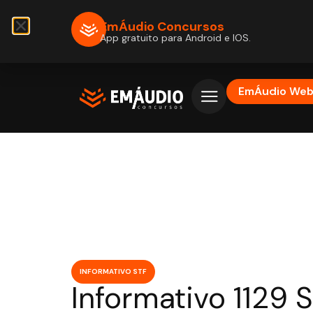
EmÁudio Concursos
App gratuito para Android e IOS.
EmÁudio We
INFORMATIVO STF
Informativo 1129 