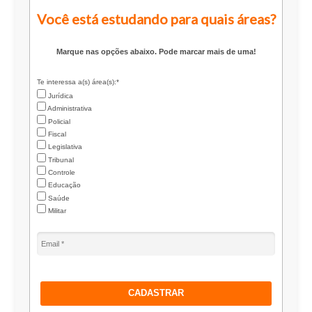
Você está estudando para quais áreas?
Marque nas opções abaixo. Pode marcar mais de uma!
Te interessa a(s) área(s):*
Jurídica
Administrativa
Policial
Fiscal
Legislativa
Tribunal
Controle
Educação
Saúde
Militar
CADASTRAR