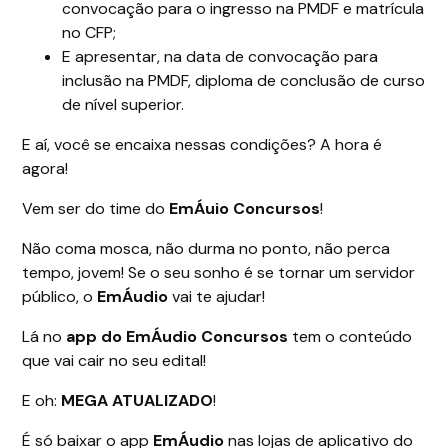
convocação para o ingresso na PMDF e matrícula
no CFP;
E apresentar, na data de convocação para
inclusão na PMDF, diploma de conclusão de curso
de nível superior.
E aí, você se encaixa nessas condições? A hora é
agora!
Vem ser do time do
EmÁuio Concursos
!
Não coma mosca, não durma no ponto, não perca
tempo, jovem! Se o seu sonho é se tornar um servidor
público, o
EmÁudio
vai te ajudar!
Lá no
app do EmÁudio Concursos
tem o conteúdo
que vai cair no seu edital!
E oh:
MEGA ATUALIZADO
!
É só baixar o app
EmÁudio
nas lojas de aplicativo do