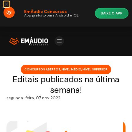
EmÁudio Concursos
BAIXE O APP
App gratuito para Android e IOS.
CONCURSOS ABERTOS
,
NÍVEL MÉDIO
,
NÍVEL SUPERIOR
Editais publicados na última
semana!
segunda-feira, 07 nov 2022