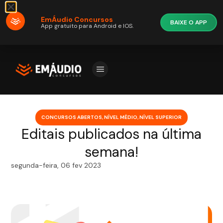
EmÁudio Concursos
BAIXE O APP
App gratuito para Android e IOS.
CONCURSOS ABERTOS
,
NÍVEL MÉDIO
,
NÍVEL SUPERIOR
Editais publicados na última
semana!
segunda-feira, 06 fev 2023