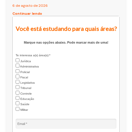
6 de agosto de 2026
Continuar lendo
Você está estudando para quais áreas?
Marque nas opções abaixo. Pode marcar mais de uma!
Te interessa a(s) área(s):*
Jurídica
Administrativa
Policial
Fiscal
Legislativa
Tribunal
Controle
Educação
Saúde
Militar