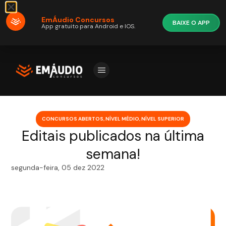
EmÁudio Concursos
BAIXE O APP
App gratuito para Android e IOS.
CONCURSOS ABERTOS
,
NÍVEL MÉDIO
,
NÍVEL SUPERIOR
Editais publicados na última
semana!
segunda-feira, 05 dez 2022