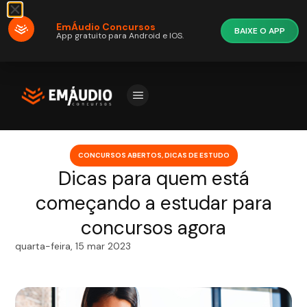
EmÁudio Concursos
BAIXE O APP
App gratuito para Android e IOS.
CONCURSOS ABERTOS
,
DICAS DE ESTUDO
Dicas para quem está
começando a estudar para
concursos agora
quarta-feira, 15 mar 2023