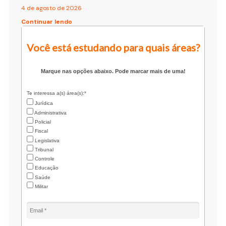
4 de agosto de 2026
Continuar lendo
Você está estudando para quais áreas?
Marque nas opções abaixo. Pode marcar mais de uma!
Te interessa a(s) área(s):*
Jurídica
Administrativa
Policial
Fiscal
Legislativa
Tribunal
Controle
Educação
Saúde
Militar