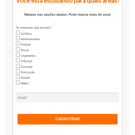
Você está estudando para quais áreas?
Marque nas opções abaixo. Pode marcar mais de uma!
Te interessa a(s) área(s):*
Jurídica
Administrativa
Policial
Fiscal
Legislativa
Tribunal
Controle
Educação
Saúde
Militar
CADASTRAR