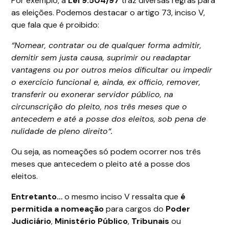
Por exemplo, a
Lei 9.504/97
traz diversas regras para
as eleições. Podemos destacar o artigo 73, inciso V,
que fala que é proibido:
“Nomear, contratar ou de qualquer forma admitir,
demitir sem justa causa, suprimir ou readaptar
vantagens ou por outros meios dificultar ou impedir
o exercício funcional e, ainda, ex officio, remover,
transferir ou exonerar servidor público, na
circunscrição do pleito, nos três meses que o
antecedem e até a posse dos eleitos, sob pena de
nulidade de pleno direito“.
Ou seja, as nomeações só podem ocorrer nos três
meses que antecedem o pleito até a posse dos
eleitos.
Entretanto…
o mesmo inciso V ressalta que
é
permitida a nomeação
para cargos do
Poder
Judiciário
,
Ministério Público
,
Tribunais
ou