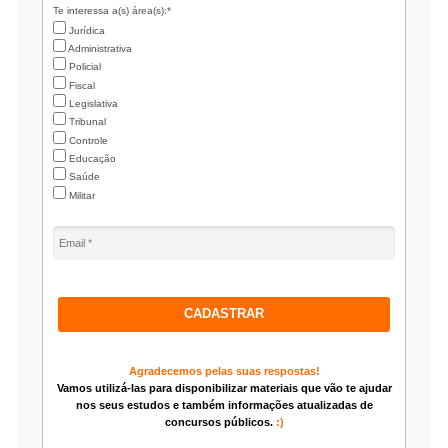
Te interessa a(s) área(s):*
Jurídica
Administrativa
Policial
Fiscal
Legislativa
Tribunal
Controle
Educação
Saúde
Militar
CADASTRAR
Agradecemos pelas suas respostas!
Vamos utilizá-las para disponibilizar materiais que vão te ajudar
nos seus estudos e também informações atualizadas de
concursos públicos.
:)