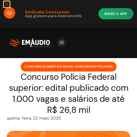
EmÁudio Concursos
BAIXE O APP
App gratuito para Android e IOS.
CONCURSOS ABERTOS
,
DICAS: CONCURSOS POLICIAIS
Concurso Polícia Federal
superior: edital publicado com
1.000 vagas e salários de até
R$ 26,8 mil
quinta-feira, 22 maio 2025