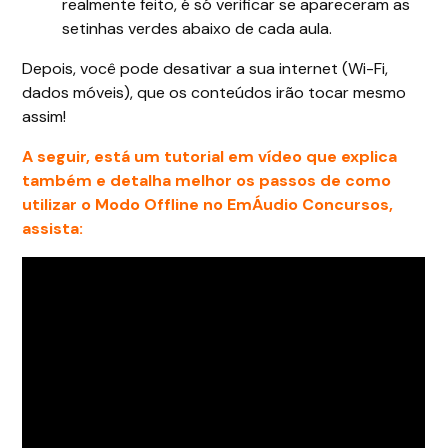
realmente feito, é só verificar se apareceram as
setinhas verdes abaixo de cada aula.
Depois, você pode desativar a sua internet (Wi-Fi,
dados móveis), que os conteúdos irão tocar mesmo
assim!
A seguir, está um
tutorial em vídeo que explica
também e detalha melhor os passos de como
utilizar o Modo Offline no EmÁudio Concursos,
assista: