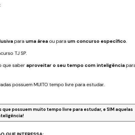
:
lusiva
para
uma área
ou para
um concurso específico
.
ncurso TJ SP.
o que saber
aproveitar o seu tempo com inteligência
par
vadas possuem MUITO tempo livre para estudar.
 que possuem muito tempo livre para estudar, e SIM aquelas
teligência
!
AO QUE INTERESSA: