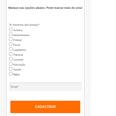
Marque nas opções abaixo. Pode marcar mais de uma!
Te interessa a(s) área(s):*
Jurídica
Administrativa
Policial
Fiscal
Legislativa
Tribunal
Controle
Educação
Saúde
Militar
CADASTRAR