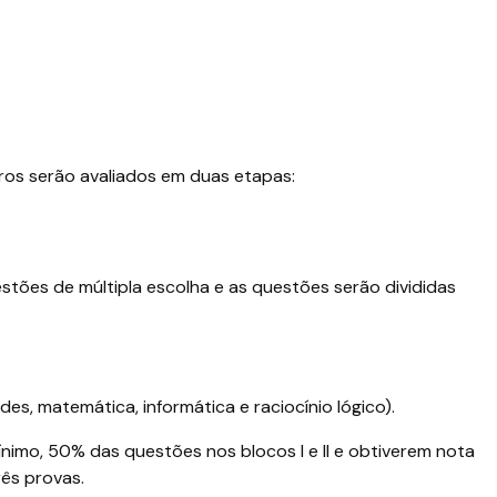
iros serão avaliados em duas etapas:
estões de múltipla escolha e as questões serão divididas
es, matemática, informática e raciocínio lógico).
imo, 50% das questões nos blocos I e II e obtiverem nota
rês provas.