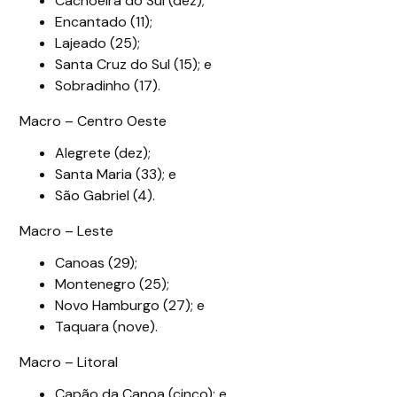
Cachoeira do Sul (dez);
Encantado (11);
Lajeado (25);
Santa Cruz do Sul (15); e
Sobradinho (17).
Macro – Centro Oeste
Alegrete (dez);
Santa Maria (33); e
São Gabriel (4).
Macro – Leste
Canoas (29);
Montenegro (25);
Novo Hamburgo (27); e
Taquara (nove).
Macro – Litoral
Capão da Canoa (cinco); e