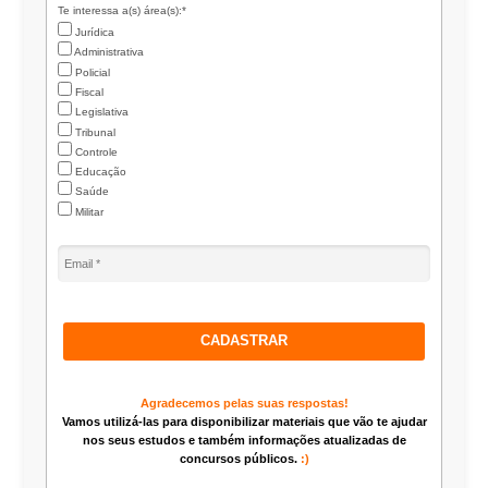
Te interessa a(s) área(s):*
Jurídica
Administrativa
Policial
Fiscal
Legislativa
Tribunal
Controle
Educação
Saúde
Militar
CADASTRAR
Agradecemos pelas suas respostas!
Vamos utilizá-las para disponibilizar materiais que vão te ajudar
nos seus estudos e também informações atualizadas de
concursos públicos.
:)