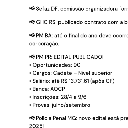
📢
Sefaz DF: comissão organizadora for
📢
GHC RS: publicado contrato com a b
📢
PM BA: até o final do ano deve ocorr
corporação.
📢
PM PR: EDITAL PUBLICADO!
• Oportunidades: 90
• Cargos: Cadete – Nível superior
• Salário: até R$ 13.731,61 (após CF)
• Banca: AOCP
• Inscrições: 28/4 a 9/6
• Provas: julho/setembro
📢
Polícia Penal MG: novo edital está p
2025!