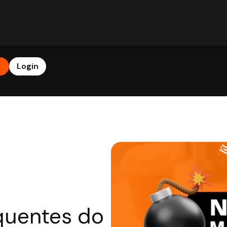
b
Login
 quentes do