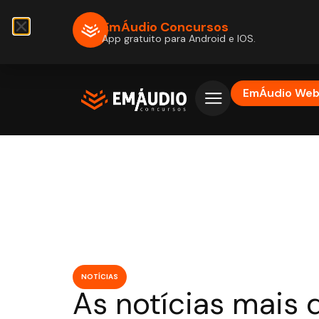
EmÁudio Concursos
App gratuito para Android e IOS.
EmÁudio We
NOTÍCIAS
As notícias mais