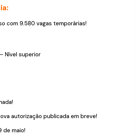
ia:
rso com 9.580 vagas temporárias!
 – Nível superior
mada!
nova autorização publicada em breve!
9 de maio!