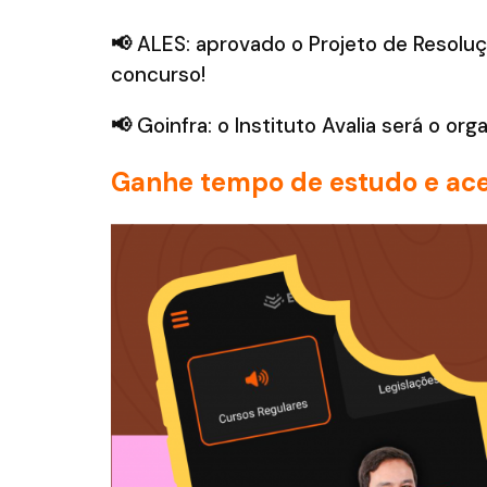
📢
ALES: aprovado o Projeto de Resoluçã
concurso!
📢
Goinfra: o Instituto Avalia será o org
Ganhe tempo de estudo e ace