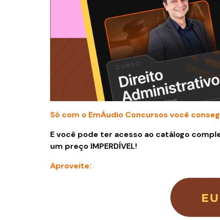
Só com o EmÁudio Concursos você conseg
E você pode ter acesso ao catálogo comple
um preço IMPERDÍVEL!
Aproveite: