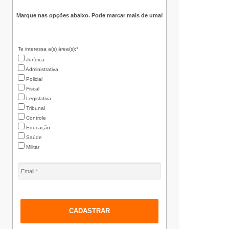
Marque nas opções abaixo. Pode marcar mais de uma!
Te interessa a(s) área(s):*
Jurídica
Administrativa
Policial
Fiscal
Legislativa
Tribunal
Controle
Educação
Saúde
Militar
CADASTRAR