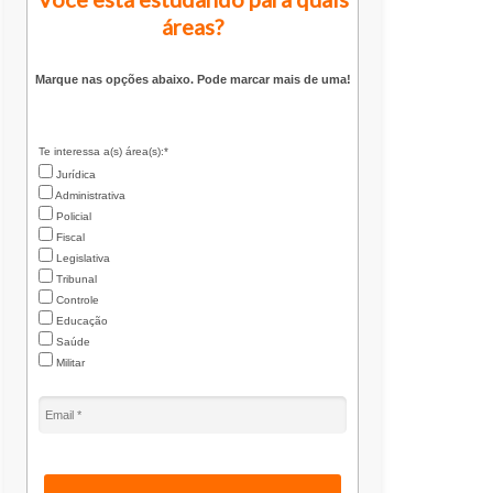
áreas?
Marque nas opções abaixo. Pode marcar mais de uma!
Te interessa a(s) área(s):*
Jurídica
Administrativa
Policial
Fiscal
Legislativa
Tribunal
Controle
Educação
Saúde
Militar