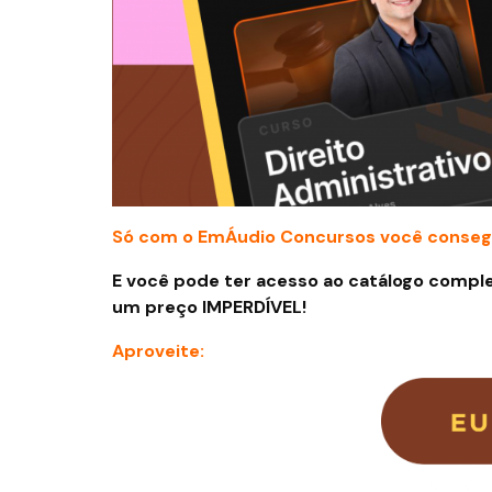
Só com o EmÁudio Concursos você conseg
E você pode ter acesso ao catálogo comple
um preço IMPERDÍVEL!
Aproveite: