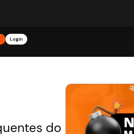
b
Login
 quentes do