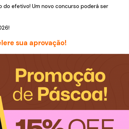
o do efetivo! Um novo concurso poderá ser
026!
lere sua aprovação!