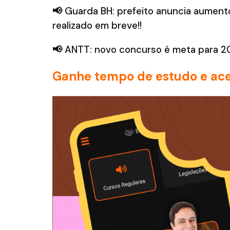
📢
Guarda BH: prefeito anuncia aument
realizado em breve!!
📢
ANTT: novo concurso é meta para 2
Ganhe tempo de estudo e ace