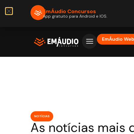
EmÁudio Concursos
App gratuito para Android e IOS.
EmÁudio We
NOTÍCIAS
As notícias mais