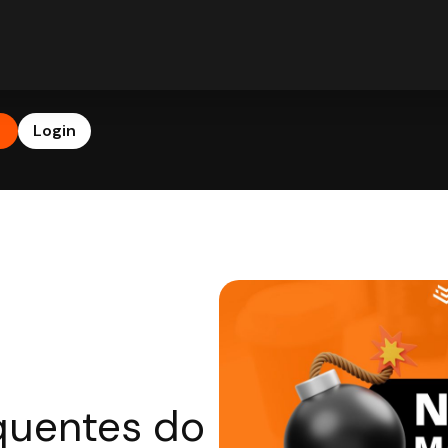
b
Login
 quentes do