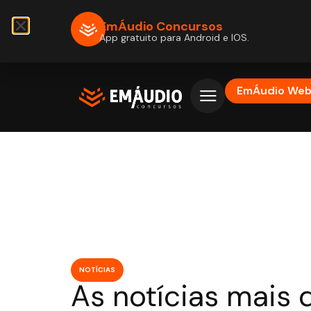
EmÁudio Concursos
App gratuito para Android e IOS.
EmÁudio We
NOTÍCIAS
As notícias mais