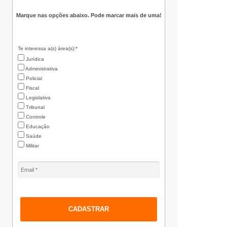
Marque nas opções abaixo. Pode marcar mais de uma!
Te interessa a(s) área(s):*
Jurídica
Administrativa
Policial
Fiscal
Legislativa
Tribunal
Controle
Educação
Saúde
Militar
CADASTRAR