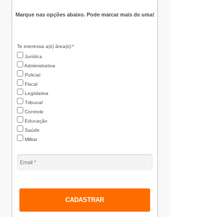
Marque nas opções abaixo. Pode marcar mais de uma!
Te interessa a(s) área(s):*
Jurídica
Administrativa
Policial
Fiscal
Legislativa
Tribunal
Controle
Educação
Saúde
Militar
CADASTRAR