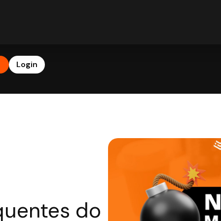
b
Login
 quentes do