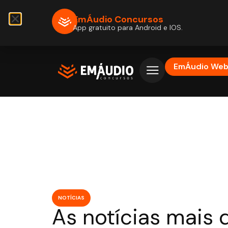
EmÁudio Concursos
App gratuito para Android e IOS.
EmÁudio We
NOTÍCIAS
As notícias mais