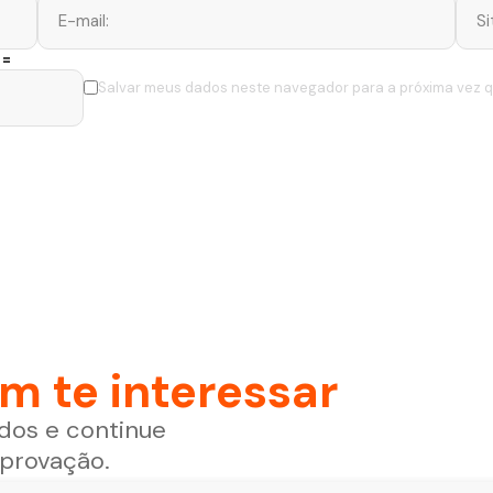
 =
Salvar meus dados neste navegador para a próxima vez 
 te interessar
dos e continue
aprovação.