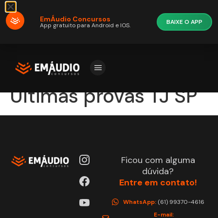
EmÁudio Concursos
BAIXE O APP
App gratuito para Android e IOS.
Últimas provas TJ SP
Ficou com alguma
dúvida?
Entre em contato!
WhatsApp:
(61) 99370-4616
E-mail: