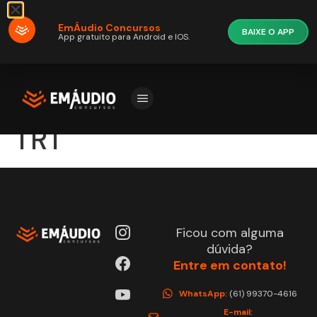
EmÁudio Concursos
BAIXE O APP
App gratuito para Android e IOS.
TRT
Ficou com alguma
dúvida?
Entre em contato!
WhatsApp:
(61) 99370-4616
E-mail: