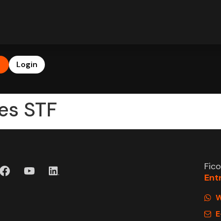
b
Login
es STF
Fic
Ent
W
E