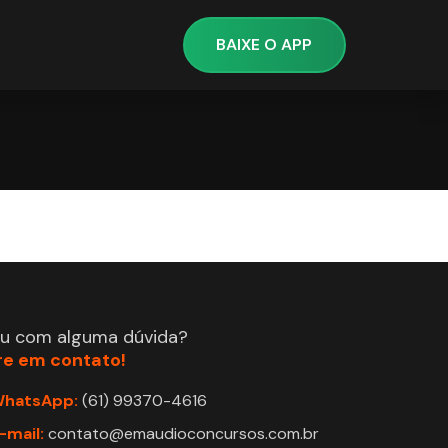
BAIXE O APP
ou com alguma dúvida?
re em contato!
hatsApp:
(61) 99370-4616
-mail:
contato@emaudioconcursos.com.br