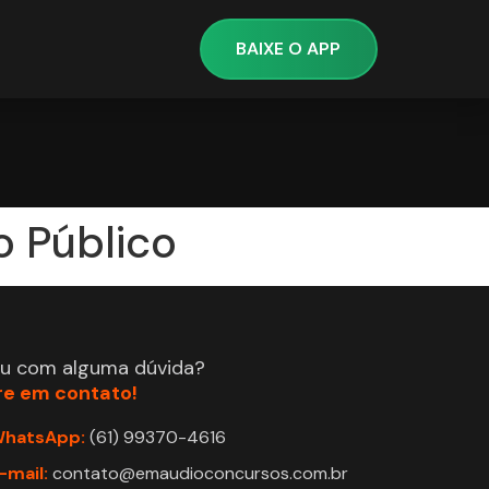
BAIXE O APP
o Público
ou com alguma dúvida?
re em contato!
hatsApp:
(61) 99370-4616
-mail:
contato@emaudioconcursos.com.br