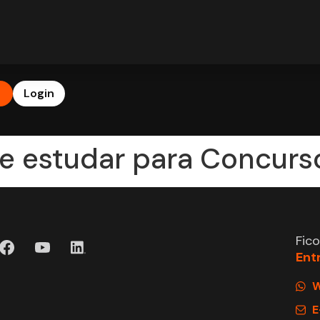
b
Login
e estudar para Concurs
Fic
Ent
W
E