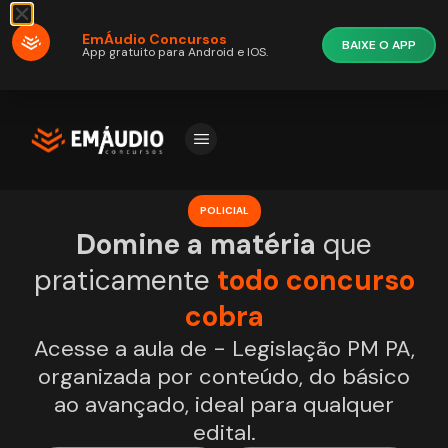
EmÁudio Concursos
BAIXE O APP
App gratuito para Android e IOS.
POLICIAL
Domine a matéria
que
praticamente
todo concurso
cobra
Acesse a aula de - Legislação PM PA,
organizada por conteúdo, do básico
ao avançado, ideal para qualquer
edital.