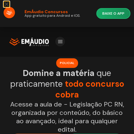
EmÁudio Concursos
BAIXE O APP
App gratuito para Android e IOS.
POLICIAL
Domine a matéria
que
praticamente
todo concurso
cobra
Acesse a aula de - Legislação PC RN,
organizada por conteúdo, do básico
ao avançado, ideal para qualquer
edital.